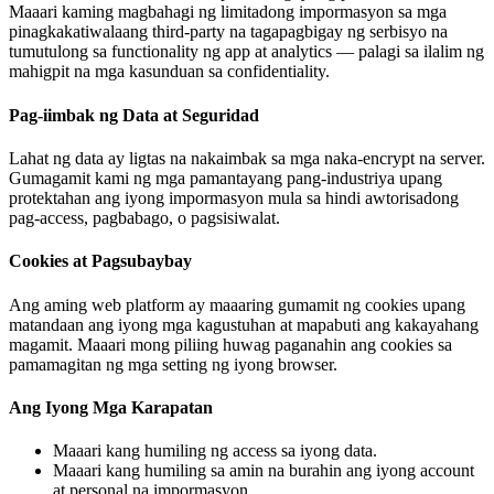
Maaari kaming magbahagi ng limitadong impormasyon sa mga
pinagkakatiwalaang third-party na tagapagbigay ng serbisyo na
tumutulong sa functionality ng app at analytics — palagi sa ilalim ng
mahigpit na mga kasunduan sa confidentiality.
Pag-iimbak ng Data at Seguridad
Lahat ng data ay ligtas na nakaimbak sa mga naka-encrypt na server.
Gumagamit kami ng mga pamantayang pang-industriya upang
protektahan ang iyong impormasyon mula sa hindi awtorisadong
pag-access, pagbabago, o pagsisiwalat.
Cookies at Pagsubaybay
Ang aming web platform ay maaaring gumamit ng cookies upang
matandaan ang iyong mga kagustuhan at mapabuti ang kakayahang
magamit. Maaari mong piliing huwag paganahin ang cookies sa
pamamagitan ng mga setting ng iyong browser.
Ang Iyong Mga Karapatan
Maaari kang humiling ng access sa iyong data.
Maaari kang humiling sa amin na burahin ang iyong account
at personal na impormasyon.