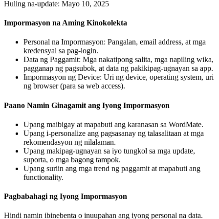
Huling na-update: Mayo 10, 2025
Impormasyon na Aming Kinokolekta
Personal na Impormasyon: Pangalan, email address, at mga
kredensyal sa pag-login.
Data ng Paggamit: Mga nakatipong salita, mga napiling wika,
pagganap ng pagsubok, at data ng pakikipag-ugnayan sa app.
Impormasyon ng Device: Uri ng device, operating system, uri
ng browser (para sa web access).
Paano Namin Ginagamit ang Iyong Impormasyon
Upang maibigay at mapabuti ang karanasan sa WordMate.
Upang i-personalize ang pagsasanay ng talasalitaan at mga
rekomendasyon ng nilalaman.
Upang makipag-ugnayan sa iyo tungkol sa mga update,
suporta, o mga bagong tampok.
Upang suriin ang mga trend ng paggamit at mapabuti ang
functionality.
Pagbabahagi ng Iyong Impormasyon
Hindi namin ibinebenta o inuupahan ang iyong personal na data.