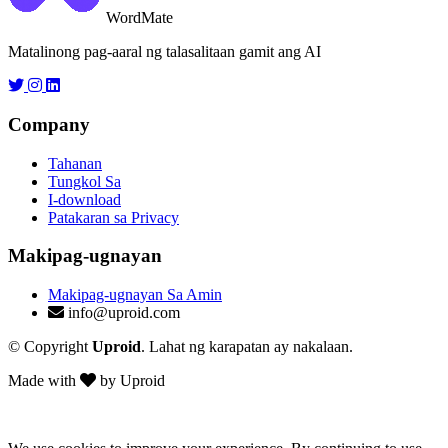
WordMate
Matalinong pag-aaral ng talasalitaan gamit ang AI
Company
Tahanan
Tungkol Sa
I-download
Patakaran sa Privacy
Makipag-ugnayan
Makipag-ugnayan Sa Amin
info@uproid.com
© Copyright
Uproid
. Lahat ng karapatan ay nakalaan.
Made with
by Uproid