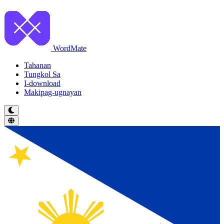
WordMate
Tahanan
Tungkol Sa
I-download
Makipag-ugnayan