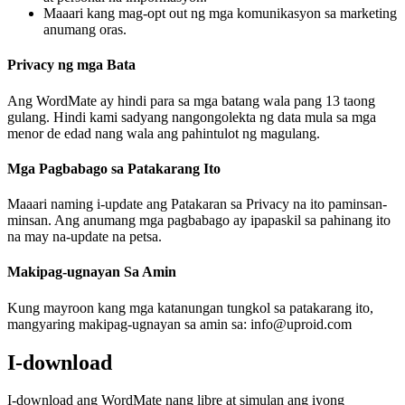
Maaari kang mag-opt out ng mga komunikasyon sa marketing
anumang oras.
Privacy ng mga Bata
Ang WordMate ay hindi para sa mga batang wala pang 13 taong
gulang. Hindi kami sadyang nangongolekta ng data mula sa mga
menor de edad nang wala ang pahintulot ng magulang.
Mga Pagbabago sa Patakarang Ito
Maaari naming i-update ang Patakaran sa Privacy na ito paminsan-
minsan. Ang anumang mga pagbabago ay ipapaskil sa pahinang ito
na may na-update na petsa.
Makipag-ugnayan Sa Amin
Kung mayroon kang mga katanungan tungkol sa patakarang ito,
mangyaring makipag-ugnayan sa amin sa: info@uproid.com
I-download
I-download ang WordMate nang libre at simulan ang iyong