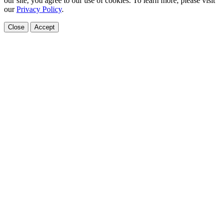
our site, you agree to our use of cookies. To learn more, please visit
our
Privacy Policy
.
Close
Accept