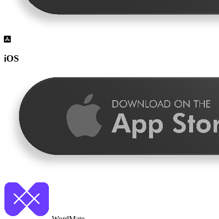
iOS
WordMate