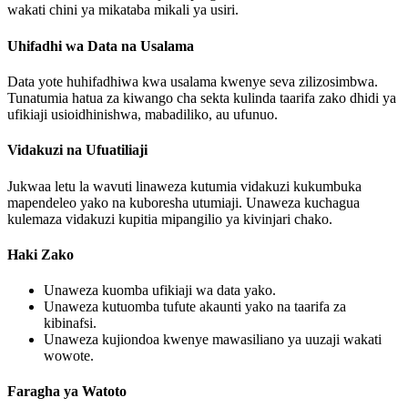
wakati chini ya mikataba mikali ya usiri.
Uhifadhi wa Data na Usalama
Data yote huhifadhiwa kwa usalama kwenye seva zilizosimbwa.
Tunatumia hatua za kiwango cha sekta kulinda taarifa zako dhidi ya
ufikiaji usioidhinishwa, mabadiliko, au ufunuo.
Vidakuzi na Ufuatiliaji
Jukwaa letu la wavuti linaweza kutumia vidakuzi kukumbuka
mapendeleo yako na kuboresha utumiaji. Unaweza kuchagua
kulemaza vidakuzi kupitia mipangilio ya kivinjari chako.
Haki Zako
Unaweza kuomba ufikiaji wa data yako.
Unaweza kutuomba tufute akaunti yako na taarifa za
kibinafsi.
Unaweza kujiondoa kwenye mawasiliano ya uuzaji wakati
wowote.
Faragha ya Watoto