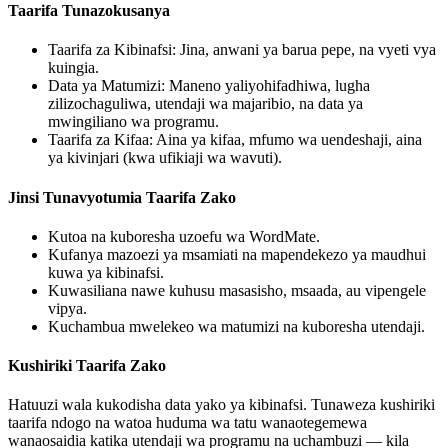
Taarifa Tunazokusanya
Taarifa za Kibinafsi: Jina, anwani ya barua pepe, na vyeti vya
kuingia.
Data ya Matumizi: Maneno yaliyohifadhiwa, lugha
zilizochaguliwa, utendaji wa majaribio, na data ya
mwingiliano wa programu.
Taarifa za Kifaa: Aina ya kifaa, mfumo wa uendeshaji, aina
ya kivinjari (kwa ufikiaji wa wavuti).
Jinsi Tunavyotumia Taarifa Zako
Kutoa na kuboresha uzoefu wa WordMate.
Kufanya mazoezi ya msamiati na mapendekezo ya maudhui
kuwa ya kibinafsi.
Kuwasiliana nawe kuhusu masasisho, msaada, au vipengele
vipya.
Kuchambua mwelekeo wa matumizi na kuboresha utendaji.
Kushiriki Taarifa Zako
Hatuuzi wala kukodisha data yako ya kibinafsi. Tunaweza kushiriki
taarifa ndogo na watoa huduma wa tatu wanaotegemewa
wanaosaidia katika utendaji wa programu na uchambuzi — kila