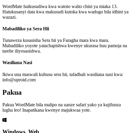
WordMate haikusudiwa kwa watoto walio chini ya miaka 13.
Hatukusanyi data kwa makusudi kutoka kwa wadogo bila idhini ya
wazazi.
Mabadiliko ya Sera Hii
Tunaweza kusasisha Sera hii ya Faragha mara kwa mara.
Mabadiliko yoyote yatachapishwa kwenye ukurasa huu pamoja na
tarehe iliyosasishwa.
Wasiliana Nasi
Ikiwa una maswali kuhusu sera hii, tafadhali wasiliana nasi kwa:
info@uproid.com
Pakua
Pakua WordMate bila malipo na uanze safari yako ya kujifunza
lugha leo! Inapatikana kwenye majukwaa yote.
Windows, Web