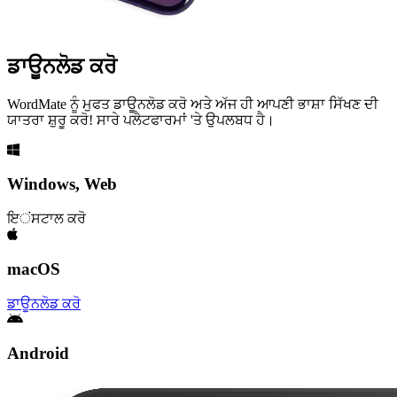
ਡਾਊਨਲੋਡ ਕਰੋ
WordMate ਨੂੰ ਮੁਫਤ ਡਾਊਨਲੋਡ ਕਰੋ ਅਤੇ ਅੱਜ ਹੀ ਆਪਣੀ ਭਾਸ਼ਾ ਸਿੱਖਣ ਦੀ
ਯਾਤਰਾ ਸ਼ੁਰੂ ਕਰੋ! ਸਾਰੇ ਪਲੈਟਫਾਰਮਾਂ 'ਤੇ ਉਪਲਬਧ ਹੈ।
Windows, Web
ਇंਸਟਾਲ ਕਰੋ
macOS
ਡਾਊਨਲੋਡ ਕਰੋ
Android