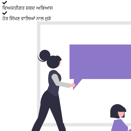
ਵਿਅਕਤੀਗਤ ਸ਼ਬਦ ਅਭਿਆਸ
ਹੋਰ ਸਿੱਖਣ ਵਾਲਿਆਂ ਨਾਲ ਜੁੜੋ