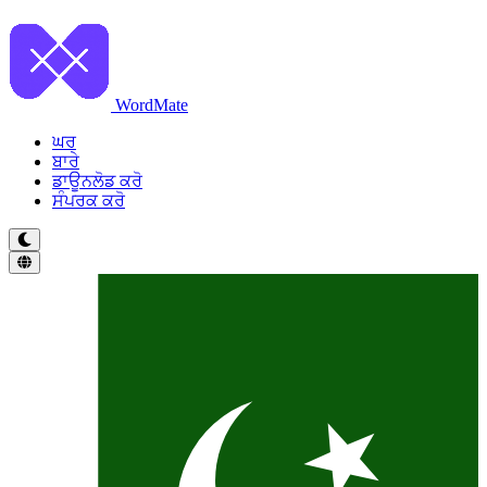
WordMate
ਘਰ
ਬਾਰੇ
ਡਾਊਨਲੋਡ ਕਰੋ
ਸੰਪਰਕ ਕਰੋ