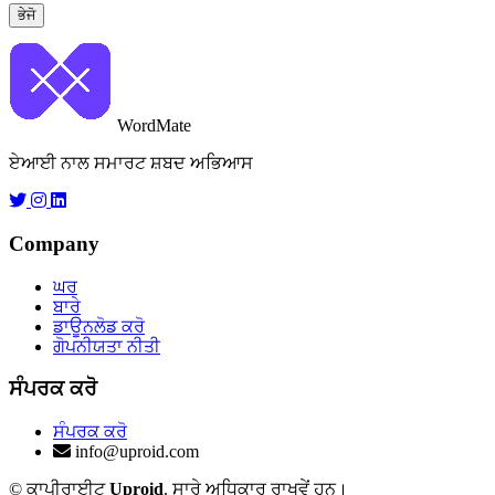
ਭੇਜੋ
WordMate
ਏਆਈ ਨਾਲ ਸਮਾਰਟ ਸ਼ਬਦ ਅਭਿਆਸ
Company
ਘਰ
ਬਾਰੇ
ਡਾਊਨਲੋਡ ਕਰੋ
ਗੋਪਨੀਯਤਾ ਨੀਤੀ
ਸੰਪਰਕ ਕਰੋ
ਸੰਪਰਕ ਕਰੋ
info@uproid.com
© ਕਾਪੀਰਾਈਟ
Uproid
. ਸਾਰੇ ਅਧਿਕਾਰ ਰਾਖਵੇਂ ਹਨ।