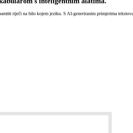
abularom s inteligentnim alatima.
mtiti riječi na bilo kojem jeziku. S AI-generiranim primjerima tekstov