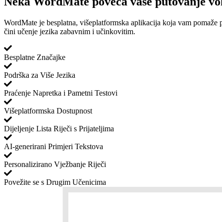
Neka WordMate poveća vaše putovanje vok
WordMate je besplatna, višeplatformska aplikacija koja vam pomaže pa
čini učenje jezika zabavnim i učinkovitim.
Besplatne Značajke
Podrška za Više Jezika
Praćenje Napretka i Pametni Testovi
Višeplatformska Dostupnost
Dijeljenje Lista Riječi s Prijateljima
AI-generirani Primjeri Tekstova
Personalizirano Vježbanje Riječi
Povežite se s Drugim Učenicima