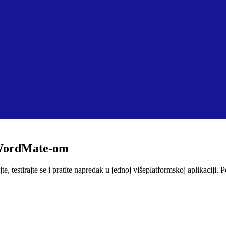
s WordMate-om
 testirajte se i pratite napredak u jednoj višeplatformskoj aplikaciji. Po